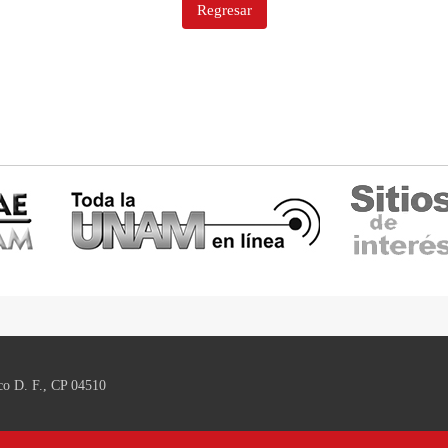
Regresar
co D. F., CP 04510