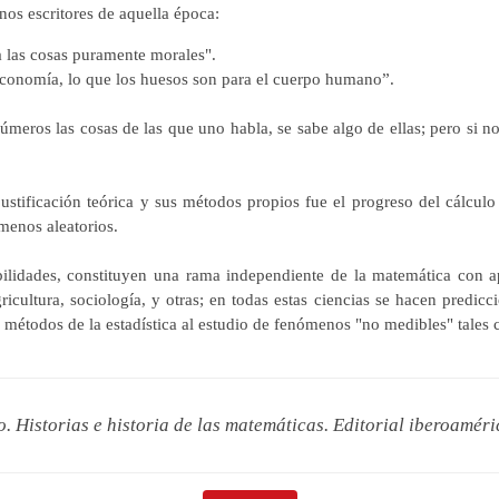
nos escritores de aquella época:
a las cosas puramente morales".
 economía, lo que los huesos son para el cuerpo humano”.
úmeros las cosas de las que uno habla, se sabe algo de ellas; pero si 
ustificación teórica y sus métodos propios fue el progreso del cálculo 
menos aleatorios.
abilidades, constituyen una rama independiente de la matemática con a
ricultura, sociología, y otras; en todas estas ciencias se hacen predicc
s métodos de la estadística al estudio de fenómenos "no medibles" tales co
o.
Historias e historia de las matemáticas
. Editorial iberoaméri