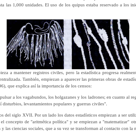
sta las 1,000 unidades. El uso de los quipus estaba reservado a los i
eza a mantener registros civiles, pero la estadística progresa realmen
centralizada. También, empiezan a aparecer las primeras obras de estadís
6), que explica así la importancia de los censos:
xpulsar a los vagabundos, los holgazanes y los ladrones; en cuanto al re
í disturbios, levantamientos populares y guerras civiles".
dos del siglo XVII. Por un lado los datos estadísticos empiezan a ser uti
a el concepto de "aritmética política" y se empiezan a "matematizar" ot
 y las ciencias sociales, que a su vez se transforman al contacto con la