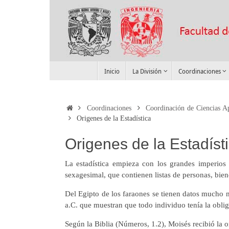
Skip
to
content
Skip
Inicio
La División
Coordinaciones
to
content
Home
Coordinaciones
Coordinación de Ciencias A
Origenes de la Estadística
Origenes de la Estadíst
La estadística empieza con los grandes imperios d
sexagesimal, que contienen listas de personas, bie
Del Egipto de los faraones se tienen datos mucho má
a.C. que muestran que todo individuo tenía la oblig
Según la Biblia (Números, 1.2), Moisés recibió la or