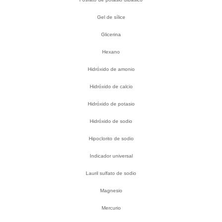
Gel de sílice
Glicerina
Hexano
Hidróxido de amonio
Hidróxido de calcio
Hidróxido de potasio
Hidróxido de sodio
Hipoclorito de sodio
Indicador universal
Lauril sulfato de sodio
Magnesio
Mercurio