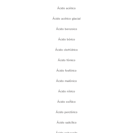
Ácido acético
Ácido acético glacial
Ácido benzoico
Ácido bórico
Ácido clorhídrico
Ácido fómico
Ácido fosfórico
Ácido malónico
Ácido nítrico
Ácido oxÁlico
Ácido perclórico
Ácido salicílico
Ácido sebacoilo