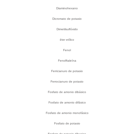
Diaminohexano
Dicromato de potasio
Dimetilsulfóxido
éter etílico
Fenol
Fenolftaleína
Ferricianuro de potasio
Ferrocianuro de potasio
Fosfato de amonio dibásico
Fosfato de amonio difásico
Fosfato de amonio monofásico
Fosfato de potasio
Fosfato de potasio dibasico