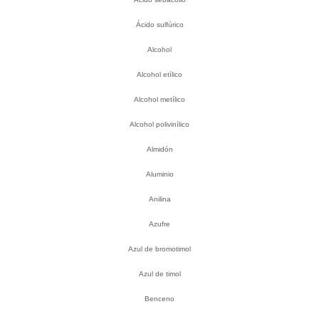
Ácido sulfúrico
Alcohol
Alcohol etílico
Alcohol metílico
Alcohol polivinílico
Almidón
Aluminio
Anilina
Azufre
Azul de bromotimol
Azul de timol
Benceno